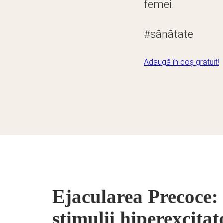
femei.
#sănătate
Adaugă în coș gratuit!
Ejacularea Precoce:
stimulii hiperexcitat