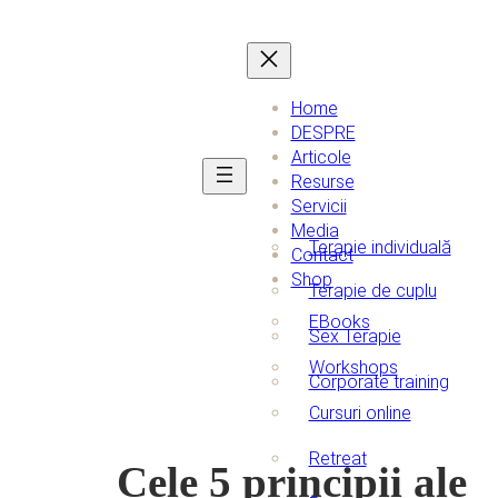
Home
DESPRE
Articole
Resurse
Servicii
Media
Terapie individuală
Contact
Shop
Terapie de cuplu
EBooks
Sex Terapie
Workshops
Corporate training
Cursuri online
Retreat
Cele 5 principii ale