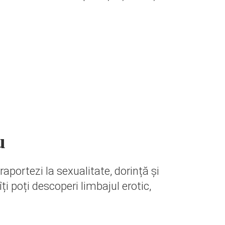
u
aportezi la sexualitate, dorință și
îți poți descoperi limbajul erotic,