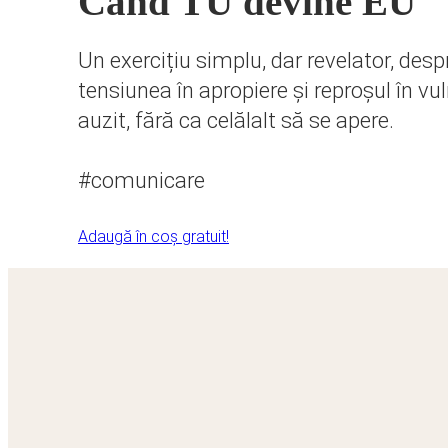
Când TU devine EU
Un exercițiu simplu, dar revelator, des
tensiunea în apropiere și reproșul în vul
auzit, fără ca celălalt să se apere.
#comunicare
Adaugă în coș gratuit!