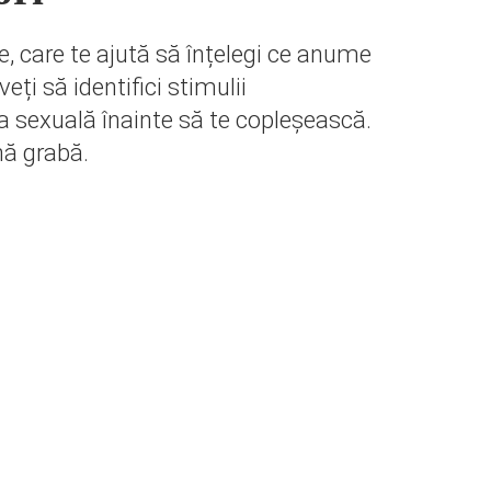
e, care te ajută să înțelegi ce anume
eți să identifici stimulii
ea sexuală înainte să te copleșească.
nă grabă.