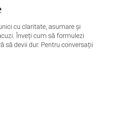
e
ici cu claritate, asumare și
 acuzi. Înveți cum să formulezi
fără să devii dur. Pentru conversații